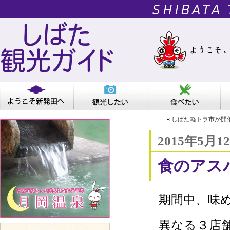
SHIBATA
しばた
観光ガイド
«
しばた軽トラ市が開
2015年5月1
食のアス
期間中、味
異なる３店