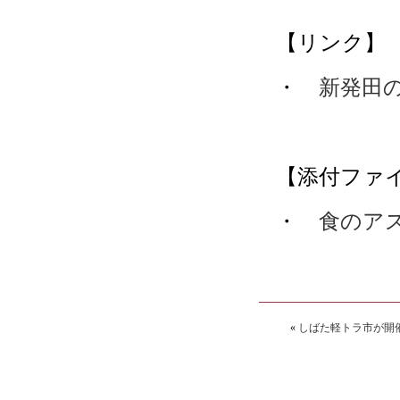
【リンク】
・
新発田
【添付ファ
・
食のアス
«
しばた軽トラ市が開